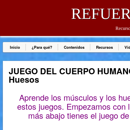
REFUER
Recursos
Inicio
¿Para qué?
Contenidos
Recursos
Ví
JUEGO DEL CUERPO HUMANO
Huesos
Aprende los músculos y los hu
estos juegos. Empezamos con l
más abajo tienes el juego de