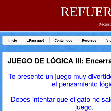
REFUER
Recursos
Inicio
¿Para qué?
Contenidos
Recursos
Ví
JUEGO DE LÓGICA III: Encerra
Te presento un juego muy divertid
el pensamiento lógi
Debes intentar que el gato no sa
juego.